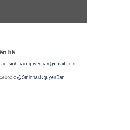
iên hệ
ail:
sinhthai.nguyenban@gmail.com
cebook:
@Sinhthai.NguyenBan