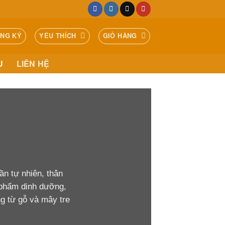
ĂNG KÝ
YÊU THÍCH
GIỎ HÀNG
U
LIÊN HỆ
n tự nhiên, thân
 phẩm dinh dưỡng,
ng từ gỗ và mây tre