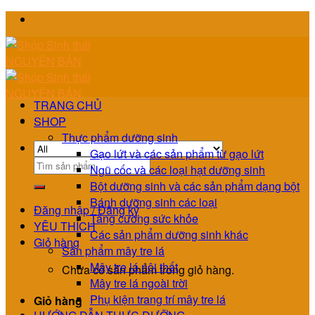
Skip
to
content
TRANG CHỦ
SHOP
Thực phẩm dưỡng sinh
Gạo lứt và các sản phẩm từ gạo lứt
Tìm
Ngũ cốc và các loại hạt dưỡng sinh
kiếm:
Bột dưỡng sinh và các sản phẩm dạng bột
Bánh dưỡng sinh các loại
Đăng nhập / Đăng ký
Tăng cường sức khỏe
YÊU THÍCH
Các sản phẩm dưỡng sinh khác
Giỏ hàng
Sản phẩm mây tre lá
Mây tre lá nội thất
Chưa có sản phẩm trong giỏ hàng.
Mây tre lá ngoài trời
Phụ kiện trang trí mây tre lá
Giỏ hàng