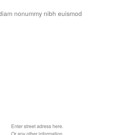
ed diam nonummy nibh euismod
Enter street adress here.
Or any other information