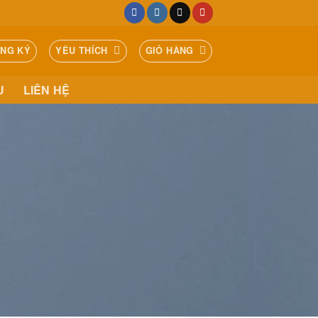
ĂNG KÝ
YÊU THÍCH
GIỎ HÀNG
U
LIÊN HỆ